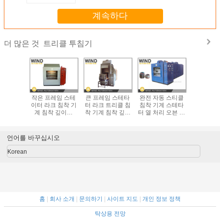
계속하다
트리클 투침기
더 많은 것
CJ 트리클
작은 프레임 스테
큰 프레임 스테타
완전 자동 스티클
페리스탈
 진공 압
이터 라크 침착 기
터 라크 트리클 침
침착 기계 스테타
트릭 펌프
펌핑
계 침착 깊이는
착 기계 침착 깊이
터 열 처리 오븐 거
계 매개 
300mm 이하
300mm 이상
미 라크로 코팅
언어를 바꾸십시오
Korean
홈
|
회사 소개
|
문의하기
|
사이트 지도
|
개인 정보 정책
탁상용 전망