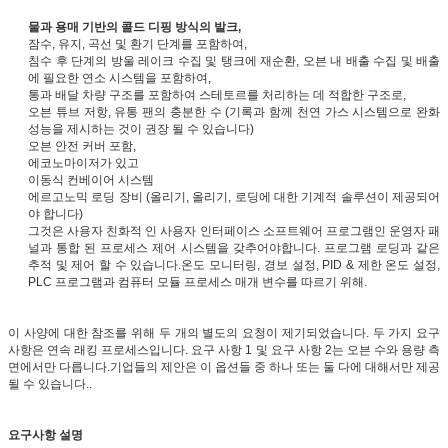
물과 용매 기반의 콜드 디핑 방식의 발크,
잠수, 유지, 곡선 및 환기 단계를 포함하여,
침수 후 단계의 방울 레이크 수집 및 탱크에 재순환, 오븐 내 배출 수집 및 배출
에 필요한 연소 시스템을 포함하여,
통과 배달 차량 구조를 포함하여 스테토르를 처리하는 데 적합한 구조로,
오븐 튜브 저항, 유통 팬의 충분한 수 (기록과 함께 천연 가스 시스템으로 완화
성능을 제시하는 것이 권장 될 수 있습니다)
오븐 안전 커버 포함,
에코노마이저가 있고
이동식 컨베이어 시스템
에르고노믹 로딩 장비 (올리기, 올리기, 로딩에 대한 기계적 솔루션이 제공되어
야 합니다)
그것은 사용자 친화적 인 사용자 인터페이스 소프트웨어 프로그램인 운영자 패
널과 통합 된 프로세스 제어 시스템을 갖추어야합니다. 프로그램 로딩과 같은
추적 및 제어 할 수 있습니다.온도 모니터링, 경보 설정, PID & 제한 온도 설정,
PLC 프로그램과 컴퓨터 모듈 프로세스 매개 변수를 따르기 위해.
이 사양에 대한 참조를 위해 두 개의 별도의 요청이 제기되었습니다. 두 가지 요구
사항은 연속 래킹 프로세스입니다. 요구 사항 1 및 요구 사항 2는 오븐 수와 용량 측
면에서만 다릅니다.기업들의 제안은 이 옵션들 중 하나 또는 둘 다에 대해서만 제공
될 수 있습니다..
요구사항 설명