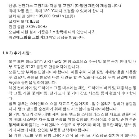
난방: 천연가스 교환기와 자동 열 교환기 (다양한 제안이 제공됩니다.)
최대 작동 온도: 최대 180 °C까지 조절할 수 있어야 합니다.
설치 된 열 전력: ~ 95,000 Kcal / h (보증)
설치된 모터: IE3급
전원 공급: 380V / 50Hz
오븐에 대한 설계 기준은 1.A 항목에 나와 있습니다.3.
확인해
그림을 그렸어1.1
취업 상담을 받습니다.
1.A.2) 추가 사양:
오븐 표면 최소 3mm ST-37 물질 (팽창 스트레스 수용) 및 오븐 공기 안내 및 내
부 포장은 ST-37 물질로 만들어져야 합니다.
모든 난방 부위는 단열되어야 합니다. 이를 위해 저열 질량 미네랄 울을 사용할
수 있으며, 승인을 받으면 다른 제안을 할 수 있습니다.소용 두께 단열에 대한
Arçelik 승인을 받아야합니다.
체인 컨베이어 및 드라이브 그룹 내부에는 체인, 드라이브 바퀴 및 대응하는 동
작 그룹, 레일 및 베어링, 전기 모터 및 기어 감소 시스템 등이 완료되어야 합니
다.
발크 탱크는 스테인레스 스틸 재료로 만들어지며, 잠수-올리기 장비가 통합됩
니다. 탱크 발크를 충전하기 위해 펌프 시스템이 설치되어야합니다.
물 기반 발크의 경우, 레벨 제어 순환 탱크는 스테인리스 스틸 재료로 만들어지
며, 펌프 시스템은 자동 발크 완료를 위해 설정됩니다.레이크 수집 및 순환 수준
통제에 따라뚫기는 스테인리스 스틸로 이루어져야 하며, 필요한 피팅, 밸브 및
기타 재료에 대한 승인된 부품을 선택해야 합니다.
물 기반 라크를 위한 난방 그룹; 시간적 물 파이프 시스템을 설치해야 합니다.