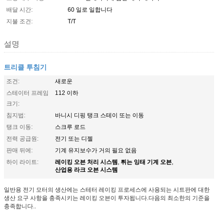
배달 시간:
60 일로 일합니다
지불 조건:
T/T
설명
트리클 투침기
조건:
새로운
스테이터 프레임
112 이하
크기:
침지법:
바니시 디핑 탱크 스테이 또는 이동
탱크 이동:
스크루 로드
전력 공급원:
전기 또는 디젤
판매 뒤에:
기계 유지보수가 거의 필요 없음
레이킹 오븐 처리 시스템
튀는 잉태 기계 오븐
하이 라이트:
,
,
산업용 라크 오븐 시스템
일반용 전기 모터의 생산에는 스테터 레이킹 프로세스에 사용되는 시트판에 대한
생산 요구 사항을 충족시키는 레이킹 오븐이 투자됩니다.다음의 최소한의 기준을
충족합니다..