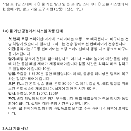
작은 프레임 스테이터 ◎ 물 기반 발크 및 큰 프레임 스테이터 ◎ 오븐 시스템에 대
한 용매 기반 발크 기술 요구 사항 (쌍둥이 생산 라인)
1.a) 물 기반 공정에서 시스템 작동 단계
첫 번째 로딩 스테이션:
여기에 스테이터는 수동으로 배치됩니다. 바구니는 전
송 차량에 있습니다. 잘라낸 그리드는 전송 장비로 선 컨베이어에 전송됩니다.
이전:
움직이는 / 구동 컨베이어는 로딩 스테이션에서 랭킹 디프 탱크로 바구니
를 가져갑니다.
담기:
래킹 탱크에 천천히 잠수하십시오. 여기서 스터터 높이에 대한 몰입 레벨
에 대한 몰입 레벨 제어가 제공되어야합니다.침몰 시간은 최적의 라크 침착으
로 결정되어야 합니다.10분.
방울:
추출을 위해 20분 동안 매달립니다. 이 때, 물방울 페니싱은 탱크에 복구
하는 장치가 되어야 합니다.
오븐 전:
느린 온도 상승 챔버, 온도 80-90 ° C. 여기, 증발 및 樹脂 젤링을 위해
느린 온도 상승이 제공됩니다. 설계에 제안 된 시간; 60 분.
발사:
응축실, 온도 180°C. 120분
환기:
냉각 터널의 냉각은 환기 부문입니다. 배출 배출을위한 연화 장치가 통합
되어야합니다. 설계에 대한 권장 시간은 30 분입니다.
바구니를 컨베이어로 라인의 바깥쪽으로 옮기고 수동 바구니 상하역에 도착합
니다.
1.
A.1) 기술 사양