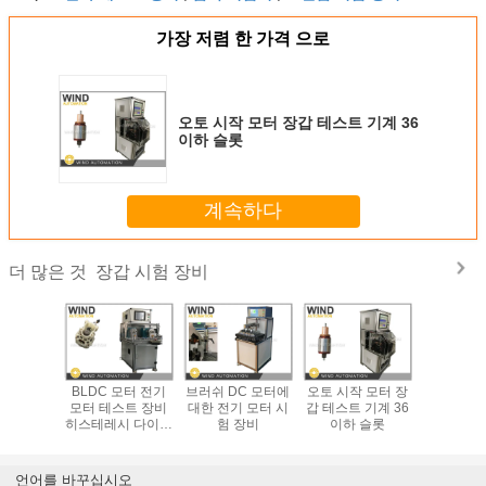
있습니다.
거부한 후에, 저는 다시 장비를 다시 설정해야 할까요?
가장 저렴 한 가격 으로
컴퓨터가 인터넷에 연결되어 있나요? 이것으로 우리는
네, 기계는 이런 기능을 할
오토 시작 모터 장갑 테스트 기계 36
테스트 데이터를 서버에 저장하고 원격 접속을 할 수
수 있습니다.
이하 슬롯
있습니다.
계속하다
네
기계에 작업 지침을 추가 할 수 있습니까? PDF 파일 또
장갑 시험 장비
더 많은 것
는 비슷한
검사 결과를 인쇄할 수 있나요?
그래, 프린터가 필요해
갑 테스트
BLDC 모터 전기
브러쉬 DC 모터에
오토 시작 모터 장
밴 자동차
 배 역
모터 테스트 장비
대한 전기 모터 시
갑 테스트 기계 36
갑 테스트
TS-02 동
히스테레시 다이내
험 장비
이하 슬롯
열 전압 
터 회전
모미터 전류 전압
질 
네, 어떤 테스트 아이템을
RPM 검사기
만들지 선택할 수 있습니
언어를 바꾸십시오