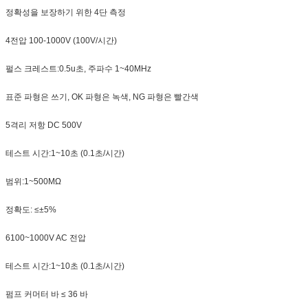
정확성을 보장하기 위한 4단 측정
4전압 100-1000V (100V/시간)
펄스 크레스트:0.5u초, 주파수 1~40MHz
표준 파형은 쓰기, OK 파형은 녹색, NG 파형은 빨간색
5격리 저항 DC 500V
테스트 시간:1~10초 (0.1초/시간)
범위:1~500MΩ
정확도: ≤±5%
6100~1000V AC 전압
테스트 시간:1~10초 (0.1초/시간)
펌프 커머터 바 ≤ 36 바