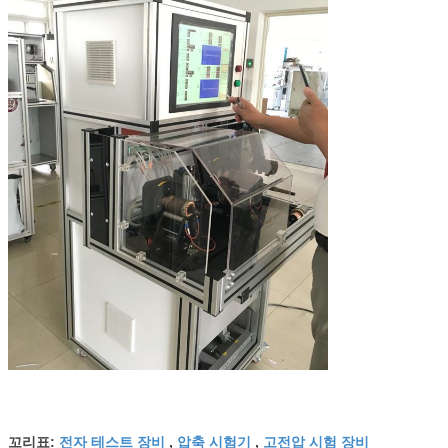
순중량 150KG 차원 차원:
이 기계의 크기와 무게를 알려주세요.
950mm*1250mm*580mm
armature tester의 설치된 전력은 무엇입니까?
1500W
50Hz 또는 60Hz, 괜찮습
니다, 테스트의 영향은 없
기계는 50Hz나 60Hz인가요?
습니다
전압은 얼마죠?
리셋할 필요도 없고, 다음
전자 테스트 장비
압축 시험기
고전압 시험 장비
펌프를 직접 테스트할 수
꼬리표:
,
,
만약 제가 단전으로 장착한 장비를 장착하면, 기계가