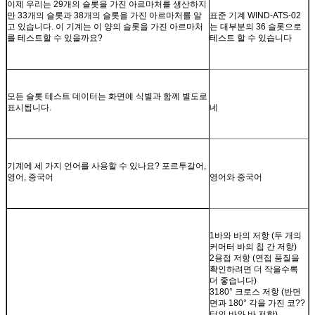
이제 우리는 29개의 슬롯을 가진 아르마처를 생산하지
만 33개의 슬롯과 38개의 슬롯을 가진 아르마처를 알
표준 기계 WIND-ATS-02
고 있습니다. 이 기계는 이 양의 슬롯을 가진 아르마처
는 대부분의 36 슬롯으로
를 테스트할 수 있을까요?
테스트 할 수 있습니다
모든 슬롯 테스트 데이터는 화면에 식별과 함께 별도로
표시됩니다.
네
기계에 세 가지 언어를 사용할 수 있나요? 포르투갈어,
영어, 중국어
영어와 중국어
1바와 바의 저항 (두 개의
커머터 바의 칩 간 저항)
2용접 저항 (연접 품질을
확인하려면 더 작을수록
더 좋습니다)
3180° 크로스 저항 (반면
면과 180° 각을 가진 코??
터의 바와 바 저항)