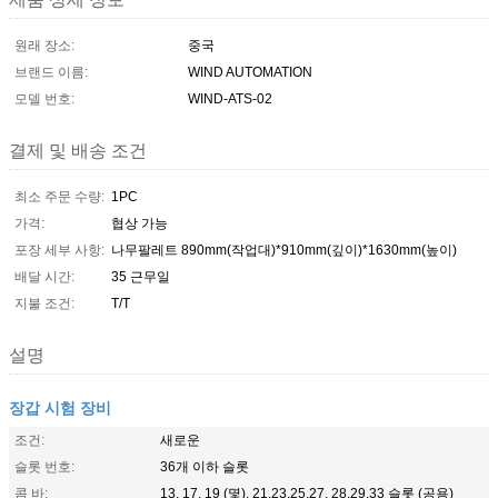
원래 장소:
중국
브랜드 이름:
WIND AUTOMATION
모델 번호:
WIND-ATS-02
결제 및 배송 조건
최소 주문 수량:
1PC
가격:
협상 가능
포장 세부 사항:
나무팔레트 890mm(작업대)*910mm(깊이)*1630mm(높이)
배달 시간:
35 근무일
지불 조건:
T/T
설명
장갑 시험 장비
조건:
새로운
슬롯 번호:
36개 이하 슬롯
콤 바:
13, 17, 19 (몇), 21,23,25,27, 28,29,33 슬롯 (공용)