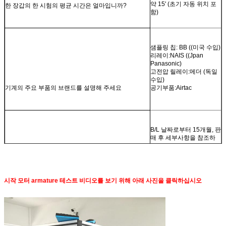
약 15' (초기 자동 위치 포
한 장갑의 한 시험의 평균 시간은 얼마입니까?
함)
샘플링 칩: BB ((미국 수입)
리레이:NAIS ((Jpan
Panasonic)
고전압 릴레이:메더 (독일
수입)
기계의 주요 부품의 브랜드를 설명해 주세요
공기부품:Airtac
B/L 날짜로부터 15개월, 판
매 후 세부사항을 참조하
보증 기간과 조건은?
십시오.
시작 모터 armature 테스트 비디오를 보기 위해 아래 사진을 클릭하십시오
정확성을 보장하기 위해 6
와이어스 밸런싱 측정 방
우릴 용접 저항 테스트 설명
법