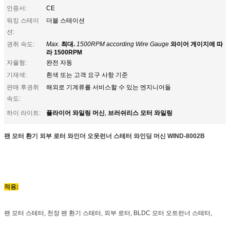
인증서:
CE
워킹 스테이
더블 스테이션
션:
권취 속도:
Max.
최대.
1500RPM according Wire Gauge
와이어 게이지에 따
라 1500RPM
자율형:
완전 자동
기재색:
흰색 또는 고객 요구 사항 기준
판매 후권취
해외로 기계류를 서비스할 수 있는 엔지니어들
속도:
플라이어 와일링 머신
브러쉬리스 모터 와일링
하이 라이트:
,
팬 모터 환기 외부 로터 와인더 오웃런너 스테터 와인딩 머신
WIND-8002B
적용:
팬 모터 스테터, 천장 팬 환기 스테터, 외부 로터, BLDC 모터 오트런너 스테터,