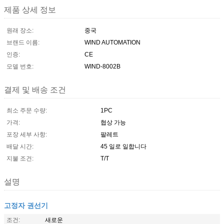
제품 상세 정보
원래 장소:
중국
브랜드 이름:
WIND AUTOMATION
인증:
CE
모델 번호:
WIND-8002B
결제 및 배송 조건
최소 주문 수량:
1PC
가격:
협상 가능
포장 세부 사항:
팔레트
배달 시간:
45 일로 일합니다
지불 조건:
T/T
설명
고정자 권선기
조건:
새로운