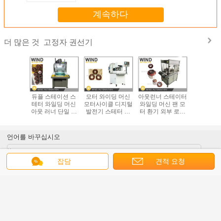
계속하다
고정자 권선기
더 많은 것
 천장 팬
듀플 스테이션 스
모터 와이딩 머신
아웃런너 스테이터
전기 모터
 기계 생
테터 와일딩 머신
모터사이클 디지털
와일딩 머신 팬 모
타입 500
토타입을
아웃 러너 단일 단
발전기 스테터 오
터 환기 외부 로터
섬유 절
스테터
계 3 단계 팬 모터
트런너 세그먼트
와일더
된 외부 로터 와이
더
언어를 바꾸십시오
Korean
잡담
견적 요청
홈
|
회사 소개
|
문의하기
|
사이트 지도
|
개인 정보 정책
탁상용 전망