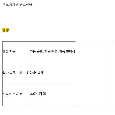
큰 크기의 외부 스테터
장점:
완전 자동
자동 롤링, 자동 배열, 자동 인덱싱
일반 슬롯 번호 범위
2~24 슬롯
수송된 무티 선
30개 가닥