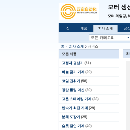
모터 생
모터 와일딩, 
집
제품
회사 소개
공장
홈
회사 소개
서비스
Sh
모든 제품
고정자 권선기
(61)
바늘 굽기 기계
(29)
코일 권취기
(58)
장갑 롤링 머신
(30)
고온 스테이킹 기계
(28)
변속기 회전 기계
(29)
분체 도장기
(25)
슬롯 절연 기계
(49)