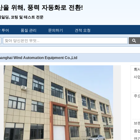
산을 위해, 풍력 자동화로 전환!
웨일딩, 코팅 및 테스트 전문
 투어
품질 관리
문의하기
견적 요청
anghai Wind Automation Equipment Co.,Ltd
회사
사업
주요
브랜
종업
연간