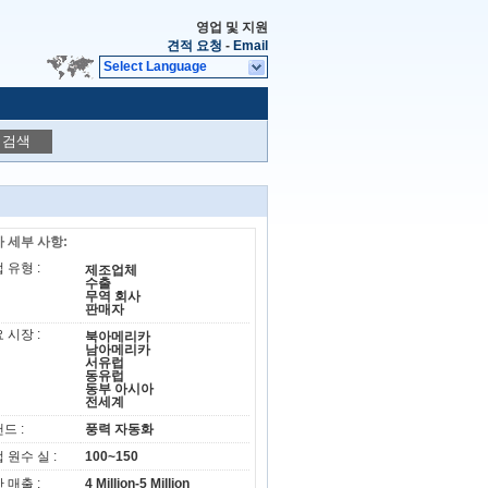
영업 및 지원
견적 요청
-
Email
Select Language
검색
 세부 사항:
 유형 :
제조업체
수출
무역 회사
판매자
 시장 :
북아메리카
남아메리카
서유럽
동유럽
동부 아시아
전세계
드 :
풍력 자동화
 원수 실 :
100~150
 매출 :
4 Million-5 Million