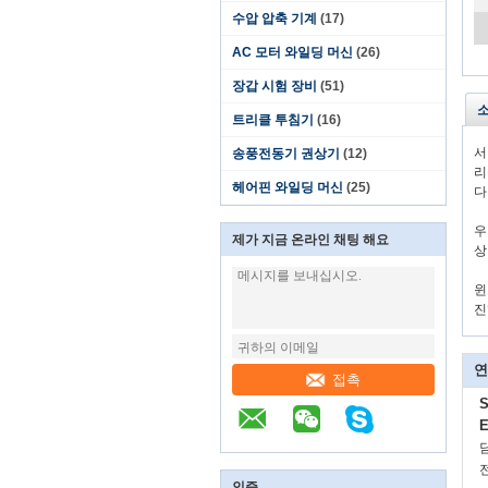
수압 압축 기계
(17)
AC 모터 와일딩 머신
(26)
장갑 시험 장비
(51)
트리클 투침기
(16)
서
송풍전동기 권상기
(12)
리
헤어핀 와일딩 머신
(25)
다
우
제가 지금 온라인 채팅 해요
상
윈
진
연
접촉
S
E
인증