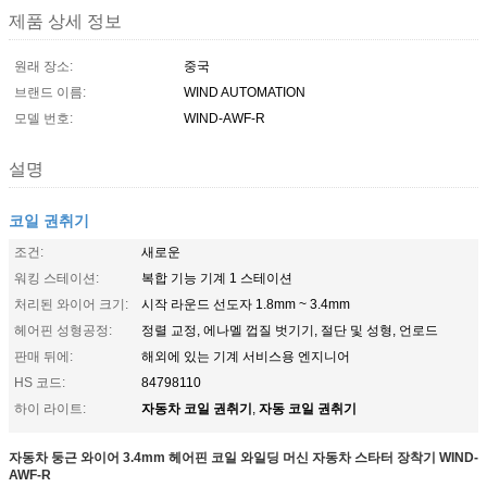
제품 상세 정보
원래 장소:
중국
브랜드 이름:
WIND AUTOMATION
모델 번호:
WIND-AWF-R
설명
코일 권취기
조건:
새로운
워킹 스테이션:
복합 기능 기계 1 스테이션
처리된 와이어 크기:
시작 라운드 선도자 1.8mm ~ 3.4mm
헤어핀 성형공정:
정렬 교정, 에나멜 껍질 벗기기, 절단 및 성형, 언로드
판매 뒤에:
해외에 있는 기계 서비스용 엔지니어
HS 코드:
84798110
자동차 코일 권취기
자동 코일 권취기
하이 라이트:
,
자동차 둥근 와이어 3.4mm 헤어핀 코일 와일딩 머신 자동차 스타터 장착기 WIND-
AWF-R