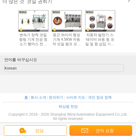
코일 권취기
더 많은 것
윙 라인
변속기 장착 코일
둥근 와이어 형성
자동차 발전기 스
단일 스테
M BLDC
윙링 기계 진공 청
기계 4.5KW 자동
테이터 파동 윙 코
기장 코일
 EV 모터
소기 햄머스 전력
차 오일 펌프 모터
일 및 윙 삽입 기계
기계 선도
직선 라미
도구 모터
로터 장착
대전기
형
이션
언어를 바꾸십시오
Korean
홈
|
회사 소개
|
문의하기
|
사이트 지도
|
개인 정보 정책
탁상용 전망
Copyright © 2018 - 2026 Shanghai Wind Automation Equipment Co.,Ltd.
All rights reserved.
잡담
견적 요청